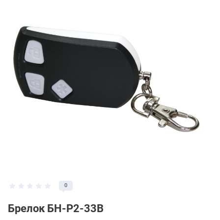
0
Брелок БН-Р2-33В